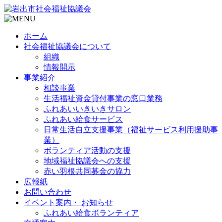
ホーム
社会福祉協議会について
組織
情報開示
事業紹介
相談事業
生活福祉資金貸付事業の窓口業務
ふれあいいきいきサロン
ふれあい給食サービス
日常生活自立支援事業（福祉サービス利用援助事
業）
ボランティア活動の支援
地域福祉協議会への支援
赤い羽根共同募金の協力
広報紙
お問い合わせ
イベント案内・ お知らせ
ふれあい給食ボランティア