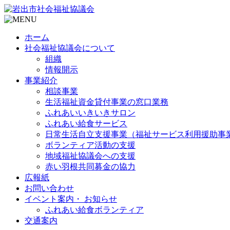
ホーム
社会福祉協議会について
組織
情報開示
事業紹介
相談事業
生活福祉資金貸付事業の窓口業務
ふれあいいきいきサロン
ふれあい給食サービス
日常生活自立支援事業（福祉サービス利用援助事
ボランティア活動の支援
地域福祉協議会への支援
赤い羽根共同募金の協力
広報紙
お問い合わせ
イベント案内・ お知らせ
ふれあい給食ボランティア
交通案内