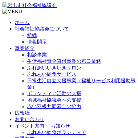
ホーム
社会福祉協議会について
組織
情報開示
事業紹介
相談事業
生活福祉資金貸付事業の窓口業務
ふれあいいきいきサロン
ふれあい給食サービス
日常生活自立支援事業（福祉サービス利用援助事
業）
ボランティア活動の支援
地域福祉協議会への支援
赤い羽根共同募金の協力
広報紙
お問い合わせ
イベント案内・ お知らせ
ふれあい給食ボランティア