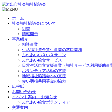
ホーム
社会福祉協議会について
組織
情報開示
事業紹介
相談事業
生活福祉資金貸付事業の窓口業務
ふれあいいきいきサロン
ふれあい給食サービス
日常生活自立支援事業（福祉サービス利用援助事
ボランティア活動の支援
地域福祉協議会への支援
赤い羽根共同募金の協力
広報紙
お問い合わせ
イベント案内・ お知らせ
ふれあい給食ボランティア
交通案内