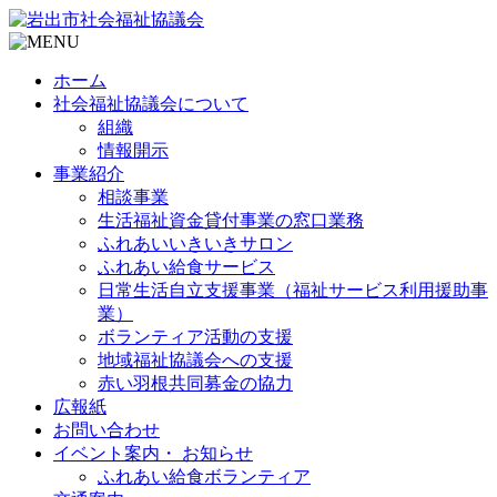
ホーム
社会福祉協議会について
組織
情報開示
事業紹介
相談事業
生活福祉資金貸付事業の窓口業務
ふれあいいきいきサロン
ふれあい給食サービス
日常生活自立支援事業（福祉サービス利用援助事
業）
ボランティア活動の支援
地域福祉協議会への支援
赤い羽根共同募金の協力
広報紙
お問い合わせ
イベント案内・ お知らせ
ふれあい給食ボランティア