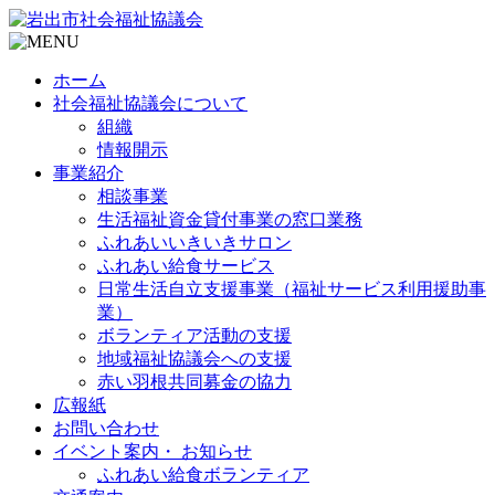
ホーム
社会福祉協議会について
組織
情報開示
事業紹介
相談事業
生活福祉資金貸付事業の窓口業務
ふれあいいきいきサロン
ふれあい給食サービス
日常生活自立支援事業（福祉サービス利用援助事
業）
ボランティア活動の支援
地域福祉協議会への支援
赤い羽根共同募金の協力
広報紙
お問い合わせ
イベント案内・ お知らせ
ふれあい給食ボランティア