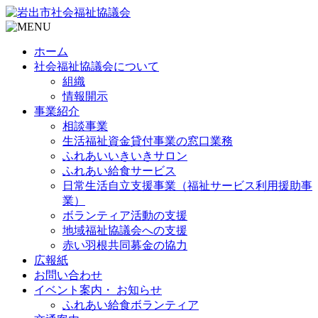
ホーム
社会福祉協議会について
組織
情報開示
事業紹介
相談事業
生活福祉資金貸付事業の窓口業務
ふれあいいきいきサロン
ふれあい給食サービス
日常生活自立支援事業（福祉サービス利用援助事
業）
ボランティア活動の支援
地域福祉協議会への支援
赤い羽根共同募金の協力
広報紙
お問い合わせ
イベント案内・ お知らせ
ふれあい給食ボランティア