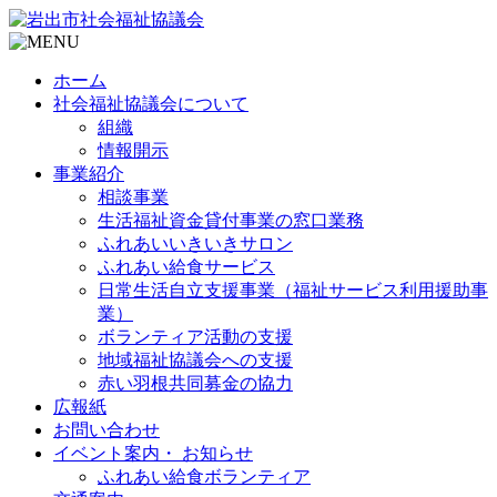
ホーム
社会福祉協議会について
組織
情報開示
事業紹介
相談事業
生活福祉資金貸付事業の窓口業務
ふれあいいきいきサロン
ふれあい給食サービス
日常生活自立支援事業（福祉サービス利用援助事
業）
ボランティア活動の支援
地域福祉協議会への支援
赤い羽根共同募金の協力
広報紙
お問い合わせ
イベント案内・ お知らせ
ふれあい給食ボランティア